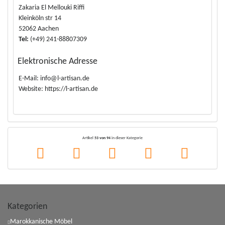
Zakaria El Mellouki Riffi
Kleinköln str 14
52062 Aachen
Tel:
(+49) 241-88807309
Elektronische Adresse
E-Mail: info@l-artisan.de
Website: https://l-artisan.de
Artikel
53 von 94
in dieser Kategorie
Kategorien
Marokkanische Möbel