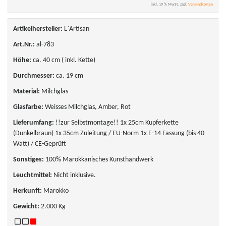
inkl. 19 % MwSt. zzgl.
Versandkosten
Artikelhersteller:
L`Artisan
Art.Nr.:
al-783
Höhe:
ca. 40 cm ( inkl. Kette)
Durchmesser:
ca. 19 cm
Material:
Milchglas
Glasfarbe:
Weisses Milchglas, Amber, Rot
Lieferumfang:
!!zur Selbstmontage!! 1x 25cm Kupferkette
(Dunkelbraun) 1x 35cm Zuleitung / EU-Norm 1x E-14 Fassung (bis 40
Watt) / CE-Geprüft
Sonstiges:
100% Marokkanisches Kunsthandwerk
Leuchtmittel:
Nicht inklusive.
Herkunft:
Marokko
Gewicht:
2.000 Kg