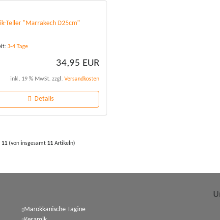
k-Teller "Marrakech D25cm"
eit:
3-4 Tage
34,95 EUR
inkl. 19 % MwSt. zzgl.
Versandkosten
Details
s
11
(von insgesamt
11
Artikeln)
U
Marokkanische Tagine
Keramik