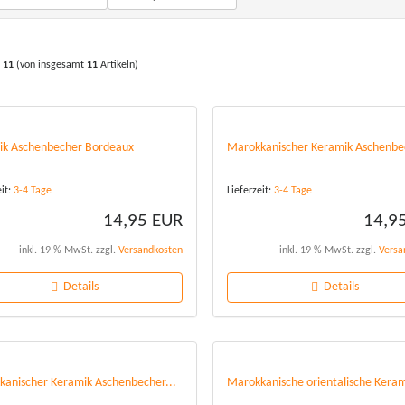
s
11
(von insgesamt
11
Artikeln)
ik Aschenbecher Bordeaux
Marokkanischer Keramik Aschenbec
eit:
3-4 Tage
Lieferzeit:
3-4 Tage
14,95 EUR
14,9
inkl. 19 % MwSt. zzgl.
Versandkosten
inkl. 19 % MwSt. zzgl.
Versa
Details
Details
anischer Keramik Aschenbecher...
Marokkanische orientalische Keram