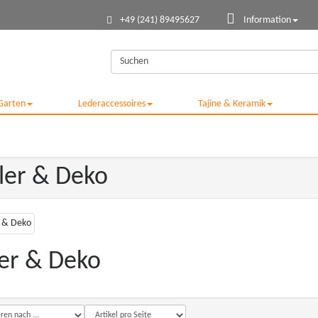
+49 (241) 89495627
Information
Garten
Lederaccessoires
Tajine & Keramik
ller & Deko
ler & Deko