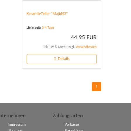
Keramik-Teller "Majid42"
Lieferzeit:
3-4 Tage
44,95 EUR
inkl. 19 % MwSt. zzgl.
Versandkosten
Details
1
nternehmen
Zahlungsarten
Impressum
Vorkasse
Über uns
Barzahlung