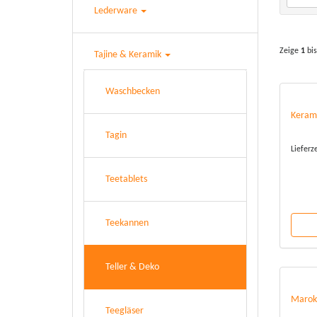
Lederware
Zeige
1
bi
Tajine & Keramik
Waschbecken
Keram
Tagin
Lieferz
Teetablets
Teekannen
Teller & Deko
Marokk
Teegläser