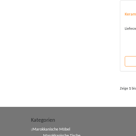
Kerami
Lieferz
Zeige
1
bi
Kategorien
Marokkanische Möbel
Marokkanische Tische