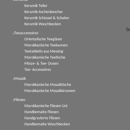
Keramik Teller
Keramik Aschenbescher
Keramik Schüssel & Schalen
Keramik Waschbecken
S
Teeaccessoires
Orientalische Teegläser
Marokkanische Teekannen
Teetabletts aus Messing
Marokkanische Teetische
Minze- & Tee- Dosen
Tee- Accessoires
Mosaik
Marokkanische Mosaiktische
Marokkanische Mosaikbrunnen
Fliesen
Marokkanische Fliesen Uni
Handbemalte Fliesen
Handgravierte Fliesen
Handbemalte Waschbecken